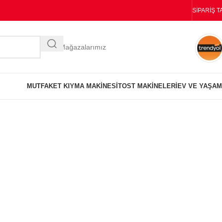
SIPARIŞ T
Diğer Mağazalarımız
MUTFAK
ET KIYMA MAKINESI
TOST MAKINELERI
EV VE YAŞAM