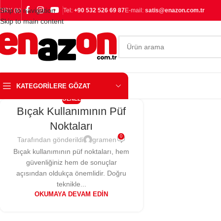
Skip to navigation
TRY (₺)
Tel:
+90 532 526 69 87
E-mail:
satis@enazon.com.tr
Skip to main content
KATEGORILERE GÖZAT
GENEL
Bıçak Kullanımının Püf
Noktaları
0
Tarafından gönderildi
gramen
Bıçak kullanımının püf noktaları, hem
güvenliğiniz hem de sonuçlar
açısından oldukça önemlidir. Doğru
teknikle...
OKUMAYA DEVAM EDIN