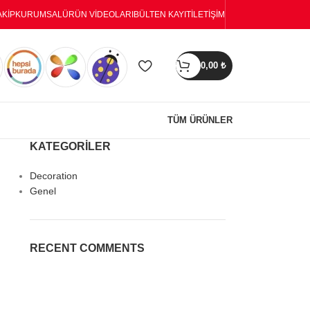
AKIP
KURUMSAL
ÜRÜN VIDEOLARI
BÜLTEN KAYIT
İLETIŞIM
0,00
₺
TÜM ÜRÜNLER
KATEGORILER
Decoration
Genel
RECENT COMMENTS