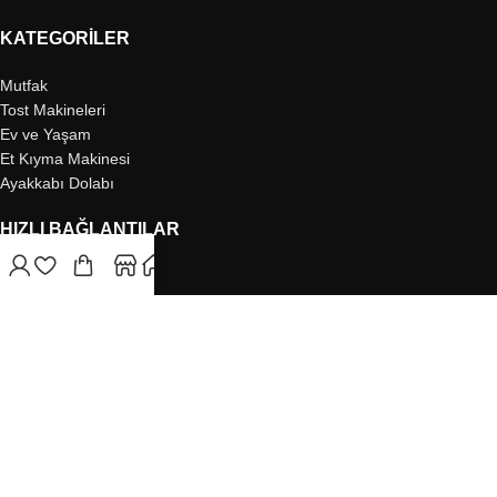
KATEGORILER
Mutfak
Tost Makineleri
Ev ve Yaşam
Et Kıyma Makinesi
Ayakkabı Dolabı
HIZLI BAĞLANTILAR
Gizlilik Politikası
Mesafeli Satış Sözleşmesi
İade Politikası ve Geri Ödeme
Çerez Politikası
KVKK
Copyright Enazon.com.tr © 2023 - Tüm Hakları Saklıdır