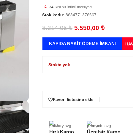
24
kişi bu ürünü inceliyor!
Stok kodu:
8684771376667
8.314,95
₺
5.550,00
₺
KAPIDA NAKİT ÖDEME İMKANI
HAV
Stokta yok
Favori listesine ekle
Hızlı Kargo
Ücretsiz Kargo