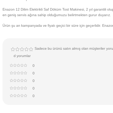
Enazon 12 Dilim Elektrikli Saf Döküm Tost Makinesi, 2 yıl garantili ol
en geniş servis ağına sahip olduğumuzu belirtmekten gurur duyarız.
Ürün şu an kampanyada ve fiyatı geçici bir süre için geçerlidir. Enazon’
Sadece bu ürünü satın almış olan müşteriler yoru
d yorumlar
0
0
0
0
0