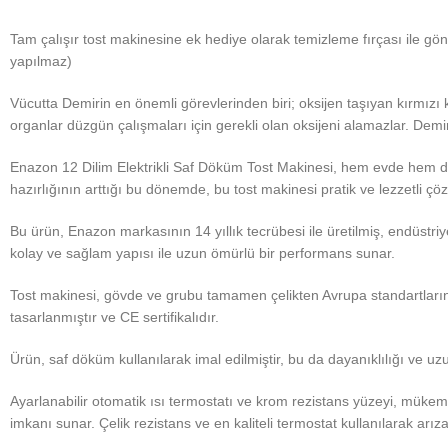
Tam çalışır tost makinesine ek hediye olarak temizleme fırçası ile gön
yapılmaz)
Vücutta Demirin en önemli görevlerinden biri; oksijen taşıyan kırmızı
organlar düzgün çalışmaları için gerekli olan oksijeni alamazlar. Demir
Enazon 12 Dilim Elektrikli Saf Döküm Tost Makinesi, hem evde hem de
hazırlığının arttığı bu dönemde, bu tost makinesi pratik ve lezzetli ç
Bu ürün, Enazon markasının 14 yıllık tecrübesi ile üretilmiş, endüstri
kolay ve sağlam yapısı ile uzun ömürlü bir performans sunar.
Tost makinesi, gövde ve grubu tamamen çelikten Avrupa standartlarında
tasarlanmıştır ve CE sertifikalıdır.
Ürün, saf döküm kullanılarak imal edilmiştir, bu da dayanıklılığı ve uz
Ayarlanabilir otomatik ısı termostatı ve krom rezistans yüzeyi, müke
imkanı sunar. Çelik rezistans ve en kaliteli termostat kullanılarak arıza 