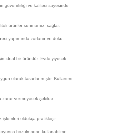
 güvenilirliği ve kalitesi sayesinde
liteli ürünler sunmamızı sağlar.
cresi yapımında zorlanır ve doku-
n ideal bir üründür. Evde yiyecek
uygun olarak tasarlanmıştır. Kullanımı
na zarar vermeyecek şekilde
işlemleri oldukça pratikleşir.
ar boyunca bozulmadan kullanabilme