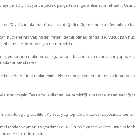
up ayrıca 10 yıl boyunca yedek parça temin garantisi sunmaktadır. Ürünün
un 20 yıllık imalat tecrübesi, siz değerli müşterilerimize güvenilir ve ka
 kan hücrelerinin yapımıdır. Yeterli demir olmadığında ise, vücut kan hü
, zihinsel performans için de gereklidir.
 iş yerlerinde mükemmel ızgara tost, bazlama ve sandviçler yapmak içi
özümler sunmaktadır.
yel kalitede bir tost makinesidir. Hem sanayi tipi hem de ev kullanımına 
 üretilmiştir. Tasarımı, kullanımı ve temizliği sırasında insan sağlığı
un ömürlülüğü garantiler. Ayrıca, yağ toplama haznesi sayesinde temizlik 
mmel tostlar yapmanıza yardımcı olur. Ürünün yüzey kalitesi uzun yıll
oranı %0’a indirilmiştir.