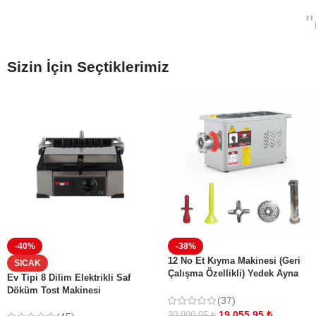
Sizin İçin Seçtiklerimiz
-40%
-38%
12 No Et Kıyma Makinesi (Geri
SICAK
Çalışma Özellikli) Yedek Ayna
Ev Tipi 8 Dilim Elektrikli Saf
Bıçak Salça ve Sucuk Aparatı
Döküm Tost Makinesi
Hediyeli
(37)
19.055,95
₺
30.900,95
₺