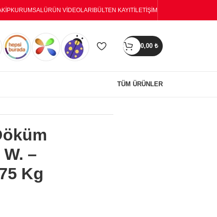
AKIP
KURUMSAL
ÜRÜN VIDEOLARI
BÜLTEN KAYIT
İLETIŞIM
0,00
₺
TÜM ÜRÜNLER
i Döküm
 W. –
75 Kg