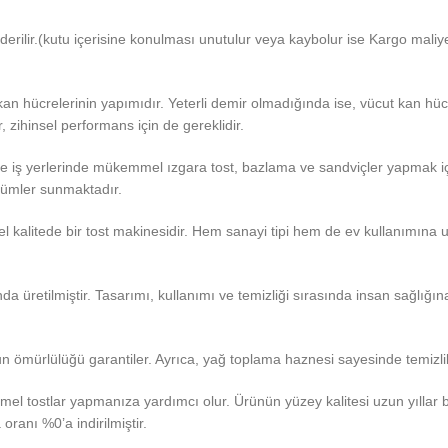
derilir.(kutu içerisine konulması unutulur veya kaybolur ise Kargo maliy
 kan hücrelerinin yapımıdır. Yeterli demir olmadığında ise, vücut kan hü
, zihinsel performans için de gereklidir.
 iş yerlerinde mükemmel ızgara tost, bazlama ve sandviçler yapmak içi
özümler sunmaktadır.
yel kalitede bir tost makinesidir. Hem sanayi tipi hem de ev kullanımına 
 üretilmiştir. Tasarımı, kullanımı ve temizliği sırasında insan sağlığı
un ömürlülüğü garantiler. Ayrıca, yağ toplama haznesi sayesinde temizlik 
mmel tostlar yapmanıza yardımcı olur. Ürünün yüzey kalitesi uzun yıll
oranı %0’a indirilmiştir.