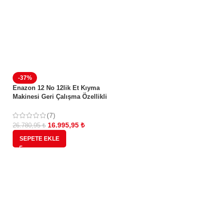
-37%
Enazon 12 No 12lik Et Kıyma
Makinesi Geri Çalışma Özellikli
0,55 Kw 0,75 Hp( Beygir) SUCUK
APARATLI
(7)
16.995,95
₺
26.780,95
₺
SEPETE EKLE