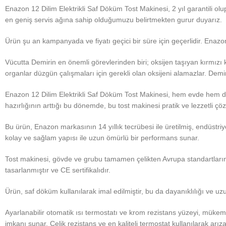
Enazon 12 Dilim Elektrikli Saf Döküm Tost Makinesi, 2 yıl garantili ol
en geniş servis ağına sahip olduğumuzu belirtmekten gurur duyarız.
Ürün şu an kampanyada ve fiyatı geçici bir süre için geçerlidir. Enazon’
Vücutta Demirin en önemli görevlerinden biri; oksijen taşıyan kırmızı
organlar düzgün çalışmaları için gerekli olan oksijeni alamazlar. Demir
Enazon 12 Dilim Elektrikli Saf Döküm Tost Makinesi, hem evde hem de
hazırlığının arttığı bu dönemde, bu tost makinesi pratik ve lezzetli ç
Bu ürün, Enazon markasının 14 yıllık tecrübesi ile üretilmiş, endüstri
kolay ve sağlam yapısı ile uzun ömürlü bir performans sunar.
Tost makinesi, gövde ve grubu tamamen çelikten Avrupa standartlarında
tasarlanmıştır ve CE sertifikalıdır.
Ürün, saf döküm kullanılarak imal edilmiştir, bu da dayanıklılığı ve uz
Ayarlanabilir otomatik ısı termostatı ve krom rezistans yüzeyi, müke
imkanı sunar. Çelik rezistans ve en kaliteli termostat kullanılarak arıza 