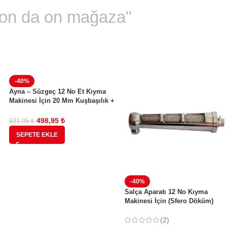
"on da on mağaza"
-40%
Ayna – Süzgeç 12 No Et Kıyma
Makinesi İçin 20 Mm Kuşbaşılık +
Bıçak
498,95
₺
831,95
₺
SEPETE EKLE
-40%
Salça Aparatı 12 No Kıyma
Makinesi İçin (Sfero Döküm)
(Yeni Model)
(2)