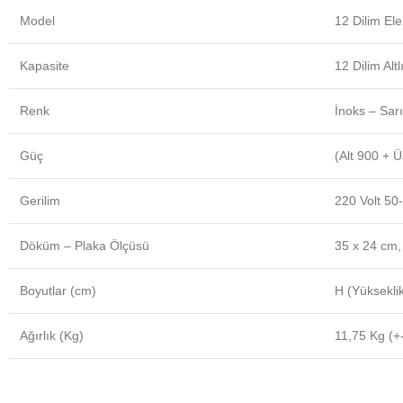
Model
12 Dilim Ele
Kapasite
12 Dilim Al
Renk
İnoks – Sarı
Güç
(Alt 900 + 
Gerilim
220 Volt 50
Döküm – Plaka Ölçüsü
35 x 24 cm,
Boyutlar (cm)
H (Yüksekli
Ağırlık (Kg)
11,75 Kg (+