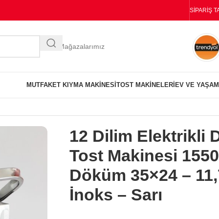
SIPARIŞ T
Diğer Mağazalarımız
MUTFAK
ET KIYMA MAKINESI
TOST MAKINELERI
EV VE YAŞAM
akinesi 1550 W. – Döküm 35×24 – 11,75 Kg İnoks – Sarı
12 Dilim Elektrikl
Tost Makinesi 1550
Döküm 35×24 – 11,
İnoks – Sarı