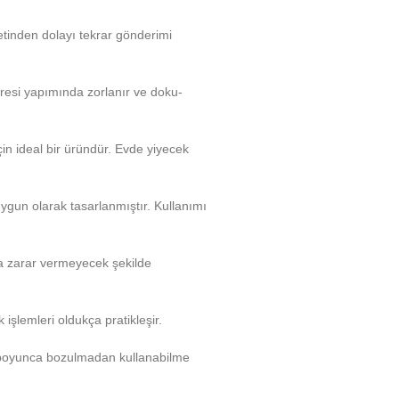
etinden dolayı tekrar gönderimi
cresi yapımında zorlanır ve doku-
n ideal bir üründür. Evde yiyecek
uygun olarak tasarlanmıştır. Kullanımı
na zarar vermeyecek şekilde
işlemleri oldukça pratikleşir.
ar boyunca bozulmadan kullanabilme