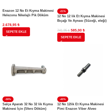
Enazon 12 No Et Kıyma Makinesi
-21%
Helezonu Nikelajlı Pik Döküm
12 No 12 lik Et Kıyma Makinesi
Enazon Viber Alveored Alveo
Bıçağı Ve Aynası (Süzeği, eleği)
Beşka Markaları İçin Tam Uyumlu
2.678,95
₺
4,5 mm
Orijinal Parça
585,00
₺
741,95
₺
SEPETE EKLE
SEPETE EKLE
-38%
-40%
Salça Aparatı 32 No 32 lik Kıyma
12 No 12lik Et Kıyma Makinesi
Makinesi İçin (Sfero Döküm)
Pimi Enazon Viber Alveo