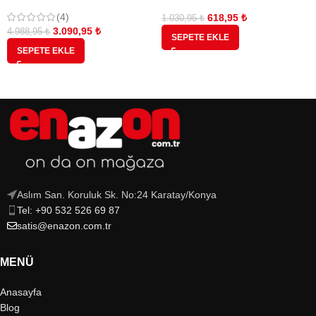
Alveored Beşka makineleri ile
uyumlu
(4)
618,95
₺
1.030,95
₺
3.090,95
₺
4.988,95
₺
SEPETE EKLE
SEPETE EKLE
Aslım San. Koruluk Sk. No:24 Karatay/Konya
Tel: +90 532 526 69 87
satis@enazon.com.tr
MENÜ
Anasayfa
Blog