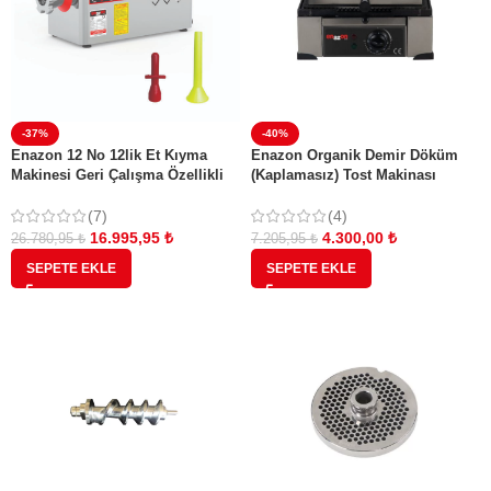
-37%
-40%
Enazon 12 No 12lik Et Kıyma
Enazon Organik Demir Döküm
Makinesi Geri Çalışma Özellikli
(Kaplamasız) Tost Makinası
0,55 Kw 0,75 Hp( Beygir) SUCUK
APARATLI
(4)
(7)
4.300,00
₺
16.995,95
₺
7.205,95
₺
26.780,95
₺
SEPETE EKLE
SEPETE EKLE