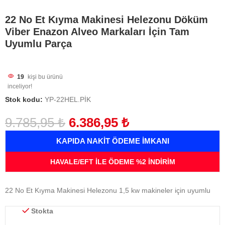
22 No Et Kıyma Makinesi Helezonu Döküm
Viber Enazon Alveo Markaları İçin Tam
Uyumlu Parça
19
kişi bu ürünü
inceliyor!
Stok kodu:
YP-22HEL.PİK
9.785,95
₺
6.386,95
₺
KAPIDA NAKİT ÖDEME İMKANI
HAVALE/EFT İLE ÖDEME %2 İNDİRİM
22 No Et Kıyma Makinesi Helezonu 1,5 kw makineler için uyumlu
Stokta