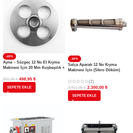
-40%
-40%
Ayna – Süzgeç 12 No Et Kıyma
Salça Aparatı 12 No Kıyma
Makinesi İçin 20 Mm Kuşbaşılık +
Makinesi İçin (Sfero Döküm)
Bıçak
(Yeni Model)
498,95
₺
831,95
₺
(2)
2.300,00
₺
SEPETE EKLE
3.811,95
₺
SEPETE EKLE