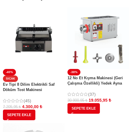
-40%
-38%
12 No Et Kıyma Makinesi (Geri
SICAK
Çalışma Özellikli) Yedek Ayna
Ev Tipi 8 Dilim Elektrikli Saf
Bıçak Salça ve Sucuk Aparatı
Döküm Tost Makinesi
Hediyeli
(37)
19.055,95
₺
(45)
30.900,95
₺
4.300,00
₺
7.205,95
₺
SEPETE EKLE
SEPETE EKLE