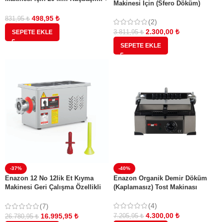
Makinesi İçin (Sfero Döküm)
Bıçak
(Yeni Model)
498,95
₺
831,95
₺
(2)
2.300,00
₺
SEPETE EKLE
3.811,95
₺
SEPETE EKLE
-37%
-40%
Enazon 12 No 12lik Et Kıyma
Enazon Organik Demir Döküm
Makinesi Geri Çalışma Özellikli
(Kaplamasız) Tost Makinası
0,55 Kw 0,75 Hp( Beygir) SUCUK
APARATLI
(4)
(7)
4.300,00
₺
16.995,95
₺
7.205,95
₺
26.780,95
₺