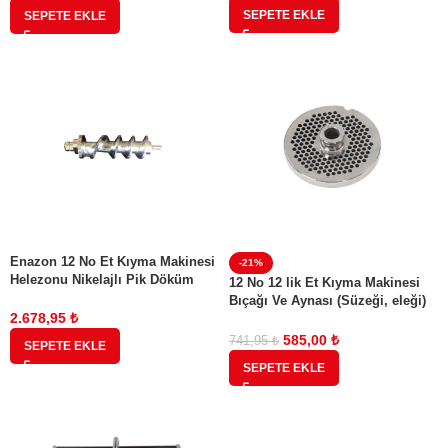
SEPETE EKLE
SEPETE EKLE
Enazon 12 No Et Kıyma Makinesi
-21%
Helezonu Nikelajlı Pik Döküm
12 No 12 lik Et Kıyma Makinesi
Enazon Viber Alveored Alveo
Bıçağı Ve Aynası (Süzeği, eleği)
Beşka Markaları İçin Tam Uyumlu
2.678,95
₺
4,5 mm
Orijinal Parça
585,00
₺
741,95
₺
SEPETE EKLE
SEPETE EKLE