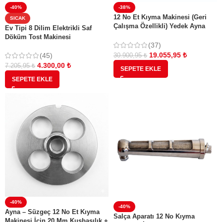
-40%
-38%
12 No Et Kıyma Makinesi (Geri
SICAK
Çalışma Özellikli) Yedek Ayna
Ev Tipi 8 Dilim Elektrikli Saf
Bıçak Salça ve Sucuk Aparatı
Döküm Tost Makinesi
Hediyeli
(37)
19.055,95
₺
(45)
30.900,95
₺
4.300,00
₺
7.205,95
₺
SEPETE EKLE
SEPETE EKLE
-40%
-40%
Ayna – Süzgeç 12 No Et Kıyma
Salça Aparatı 12 No Kıyma
Makinesi İçin 20 Mm Kuşbaşılık +