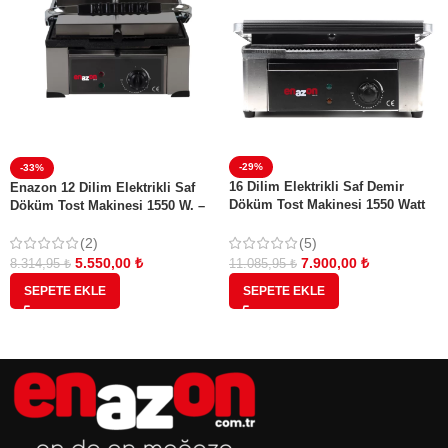
-29%
-33%
16 Dilim Elektrikli Saf Demir
Enazon 12 Dilim Elektrikli Saf
Döküm Tost Makinesi 1550 Watt
Döküm Tost Makinesi 1550 W. –
Döküm :40×27 Cm
Döküm 35×25 – 11,75 Kg
(5)
(2)
7.900,00
₺
5.550,00
₺
11.085,95
₺
8.314,95
₺
SEPETE EKLE
SEPETE EKLE