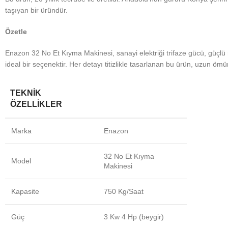
taşıyan bir üründür.
Özetle
Enazon 32 No Et Kıyma Makinesi, sanayi elektriği trifaze gücü, güçlü m
ideal bir seçenektir. Her detayı titizlikle tasarlanan bu ürün, uzun öm
TEKNİK
ÖZELLİKLER
Marka
Enazon
32 No Et Kıyma
Model
Makinesi
Kapasite
750 Kg/Saat
Güç
3 Kw 4 Hp (beygir)