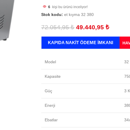
6
kişi bu ürünü inceliyor!
Stok kodu:
et kıyma 32 380
72.054,95
₺
49.440,95
₺
KAPIDA NAKİT ÖDEME İMKANI
HAV
Model
32
Kapasite
75
Güç
3 K
Enerji
380
Ebatlar
34