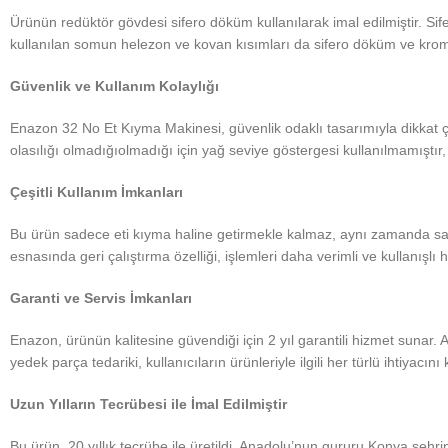
Ürünün redüktör gövdesi sifero döküm kullanılarak imal edilmiştir. S
kullanılan somun helezon ve kovan kısımları da sifero döküm ve krom k
Güvenlik ve Kullanım Kolaylığı
Enazon 32 No Et Kıyma Makinesi, güvenlik odaklı tasarımıyla dikkat çek
olasılığı olmadığıolmadığı için yağ seviye göstergesi kullanılmamıştı
Çeşitli Kullanım İmkanları
Bu ürün sadece eti kıyma haline getirmekle kalmaz, aynı zamanda salça
esnasında geri çalıştırma özelliği, işlemleri daha verimli ve kullanışlı ha
Garanti ve Servis İmkanları
Enazon, ürünün kalitesine güvendiği için 2 yıl garantili hizmet sunar.
yedek parça tedariki, kullanıcıların ürünleriyle ilgili her türlü ihtiyacı
Uzun Yılların Tecrübesi ile İmal Edilmiştir
Bu ürün, 20 yıllık tecrübe ile üretildi. Anadolu’nun gururu Konya şehr