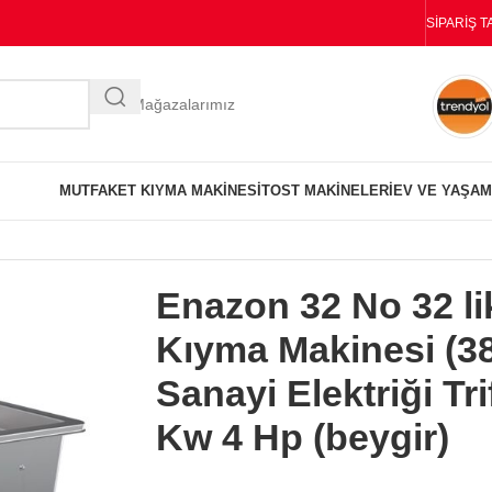
SIPARIŞ T
Diğer Mağazalarımız
MUTFAK
ET KIYMA MAKINESI
TOST MAKINELERI
EV VE YAŞAM
ayi Elektriği Trifaze) 3 Kw 4 Hp (beygir)
Enazon 32 No 32 li
Kıyma Makinesi (3
Sanayi Elektriği Tri
Kw 4 Hp (beygir)