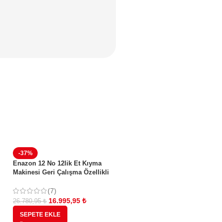
-37%
Enazon 12 No 12lik Et Kıyma
Makinesi Geri Çalışma Özellikli
0,55 Kw 0,75 Hp( Beygir) SUCUK
APARATLI
(7)
16.995,95
₺
26.780,95
₺
SEPETE EKLE