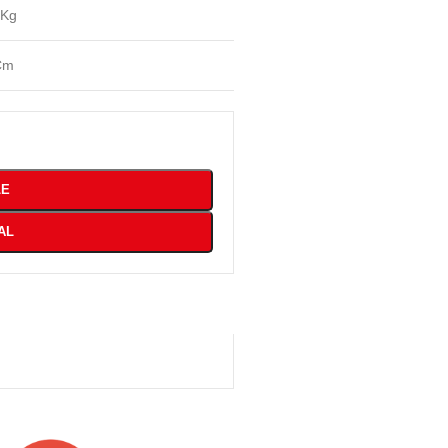
 Kg
Cm
LE
AL