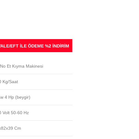
ALE/EFT İLE ÖDEME %2 İNDİRİM
 No Et Kıyma Makinesi
0 Kg/Saat
w 4 Hp (beygir)
 Volt 50-60 Hz
x82x39 Cm