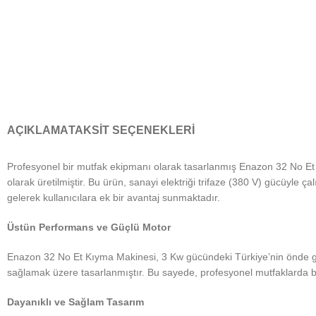
AÇIKLAMA
TAKSIT SEÇENEKLERI
Profesyonel bir mutfak ekipmanı olarak tasarlanmış Enazon 32 No Et K
olarak üretilmiştir. Bu ürün, sanayi elektriği trifaze (380 V) gücüyle ça
gelerek kullanıcılara ek bir avantaj sunmaktadır.
Üstün Performans ve Güçlü Motor
Enazon 32 No Et Kıyma Makinesi, 3 Kw gücündeki Türkiye’nin önde gel
sağlamak üzere tasarlanmıştır. Bu sayede, profesyonel mutfaklarda bil
Dayanıklı ve Sağlam Tasarım