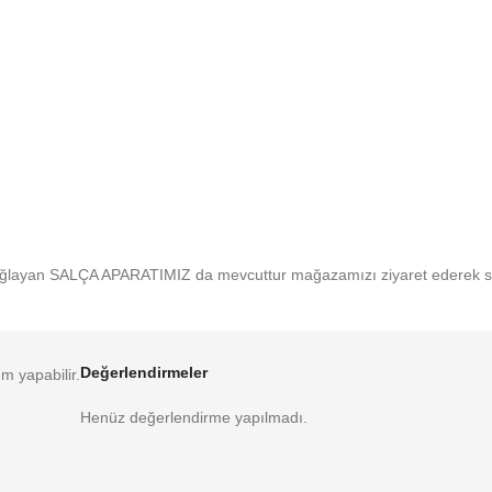
sağlayan SALÇA APARATIMIZ da mevcuttur mağazamızı ziyaret ederek satı
Değerlendirmeler
m yapabilir.
Henüz değerlendirme yapılmadı.