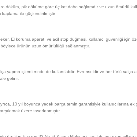
ifero döküm, pik döküme göre üç kat daha sağlamdır ve uzun ömürlü kull
aplama ile güçlendirilmiştir.
er. El koruma aparatı ve acil stop düğmesi, kullanıcı güvenliği için öz
r, böylece ürünün uzun ömürlülüğü sağlanmıştır.
 yapma işlemlerinde de kullanılabilir. Evrenseldir ve her türlü salça 
le getirir.
 Ayrıca, 10 yıl boyunca yedek parça temin garantisiyle kullanıcılarına ek
nı karşılamak üzere tasarlanmıştır.
inde üretilen Enazon 32 No Et Kıyma Makinesi, imalatçının uzun yıllara d