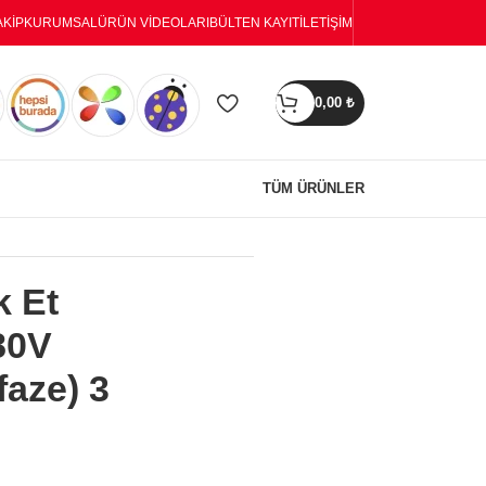
AKIP
KURUMSAL
ÜRÜN VIDEOLARI
BÜLTEN KAYIT
İLETIŞIM
0,00
₺
TÜM ÜRÜNLER
k Et
80V
faze) 3