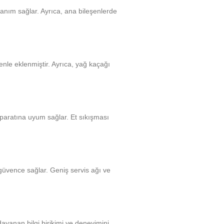
anım sağlar. Ayrıca, ana bileşenlerde
enle eklenmiştir. Ayrıca, yağ kaçağı
aparatına uyum sağlar. Et sıkışması
 güvence sağlar. Geniş servis ağı ve
ayanan bilgi birikimi ve deneyimini