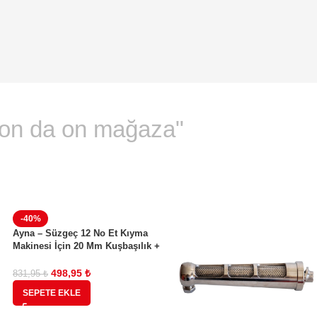
"on da on mağaza"
-40%
Ayna – Süzgeç 12 No Et Kıyma
Makinesi İçin 20 Mm Kuşbaşılık +
Bıçak
498,95
₺
831,95
₺
SEPETE EKLE