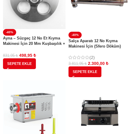
-40%
-40%
Ayna – Süzgeç 12 No Et Kıyma
Salça Aparatı 12 No Kıyma
Makinesi İçin 20 Mm Kuşbaşılık +
Makinesi İçin (Sfero Döküm)
Bıçak
(Yeni Model)
498,95
₺
831,95
₺
(2)
2.300,00
₺
SEPETE EKLE
3.811,95
₺
SEPETE EKLE