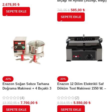
Bıçağı Ve Aynası (Süzeği, eleği)
Beşka Markaları İçin Tam Uyumlu
2.678,95
₺
4,5 mm
Orijinal Parça
585,00
₺
741,95
₺
SEPETE EKLE
SEPETE EKLE
-42%
-33%
Enazon Soğan Sebze Tarhana
Enazon 12 Dilim Elektrikli Saf
Doğrama Makinesi + 4 Bıçaklı 3
Döküm Tost Makinesi 1550 W. –
Kg 5 Litre
Döküm 35×25 – 11,75 Kg
(4)
(2)
7.700,00
₺
5.550,00
₺
13.302,95
₺
8.314,95
₺
SEPETE EKLE
SEPETE EKLE