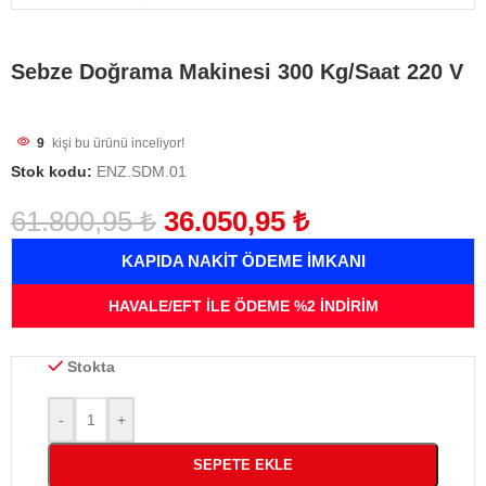
Sebze Doğrama Makinesi 300 Kg/Saat 220 V
9
kişi bu ürünü inceliyor!
Stok kodu:
ENZ.SDM.01
61.800,95
₺
36.050,95
₺
KAPIDA NAKİT ÖDEME İMKANI
HAVALE/EFT İLE ÖDEME %2 İNDİRİM
Stokta
-
+
SEPETE EKLE