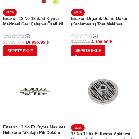
-37%
-40%
Enazon 12 No 12lik Et Kıyma
Enazon Organik Demir Döküm
Makinesi Geri Çalışma Özellikli
(Kaplamasız) Tost Makinası
0,55 Kw 0,75 Hp( Beygir) SUCUK
APARATLI
(4)
(7)
4.300,00
₺
16.995,95
₺
7.205,95
₺
26.780,95
₺
SEPETE EKLE
SEPETE EKLE
Enazon 12 No Et Kıyma Makinesi
-21%
Helezonu Nikelajlı Pik Döküm
12 No 12 lik Et Kıyma Makinesi
Enazon Viber Alveored Alveo