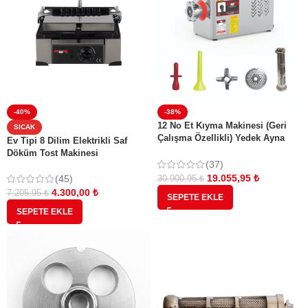
-40%
-38%
12 No Et Kıyma Makinesi (Geri
SICAK
Çalışma Özellikli) Yedek Ayna
Ev Tipi 8 Dilim Elektrikli Saf
Bıçak Salça ve Sucuk Aparatı
Döküm Tost Makinesi
Hediyeli
(37)
19.055,95
₺
(45)
30.900,95
₺
4.300,00
₺
7.205,95
₺
SEPETE EKLE
SEPETE EKLE